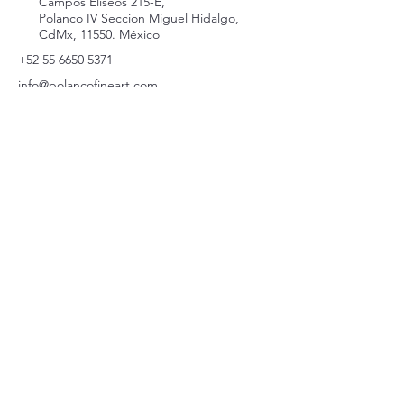
Campos Eliseos 215-E,
Polanco IV Seccion Miguel Hidalgo,
CdMx, 11550. México
+52 55 6650 5371
info@polancofineart.com
Terminos y condiciones.