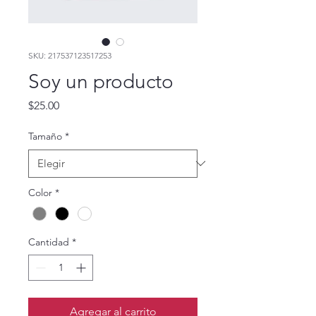
SKU: 217537123517253
Soy un producto
Precio
$25.00
Tamaño
*
Color
*
Cantidad
*
Agregar al carrito